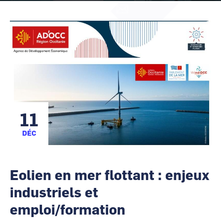
CCI Business
CCI Business
Occitanie
Occitanie
@cartography_link_title
Contacter
les
CCI Business
CCI Business
animateurs
Pays de la Loire
Pays de la Loire
11
DÉC
Eolien en mer flottant : enjeux
industriels et
emploi/formation