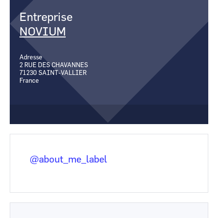
CCI Business
CCI Business
Entreprise
Occitanie
Occitanie
NOVIUM
CCI Business
CCI Business
Pays de la Loire
Pays de la Loire
Adresse
2 RUE DES CHAVANNES
71230
SAINT-VALLIER
France
@about_me_label