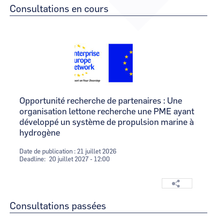
Consultations en cours
CCI Business
CCI Business
Occitanie
Occitanie
CCI Business
CCI Business
Logo
Image
Pays de la Loire
Pays de la Loire
Opportunité recherche de partenaires : Une
organisation lettone recherche une PME ayant
développé un système de propulsion marine à
hydrogène
Date de publication : 21 juillet 2026
Deadline
20 juillet 2027 - 12:00
Consultations passées