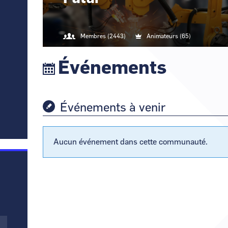
Bourgogne Franche-
Comté
Bretagne
Membres (2443)
Animateurs (65)
Centre - Val de Loire
Événements
Grand Est
Hauts-de-France
Événements à venir
Ile-de-France
Normandie
Aucun événement dans cette communauté.
Nouvelle-Aquitaine
Occitanie
Pays de la Loire
Provence Alpes Côte
d’Azur