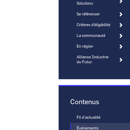
Solutions
Se référencer
Critères d'éligibilité
La communauté
CCI Business
Pays de la Loire
En région
Alliance Industrie
du Futur
Contenus
Fil d'actualité
Événements