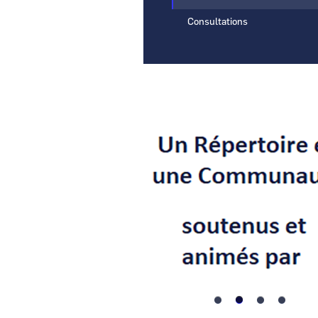
Consultations
Visuel
Image