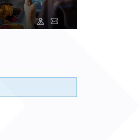
Comment demander un nouveau mot de passe ?
Comment supprimer mon compte ?
@cartography_link_title
Contacter
Contactez-nous
les
animateurs