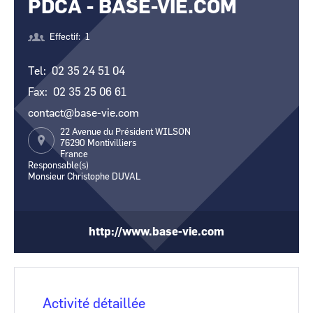
PDCA - BASE-VIE.COM
CCI Business
CCI Business
Occitanie
Occitanie
Effectif
1
CCI Business
CCI Business
Pays de la Loire
Pays de la Loire
Tel
02 35 24 51 04
Fax
02 35 25 06 61
contact@base-vie.com
22 Avenue du Président WILSON
76290
Montivilliers
France
Responsable(s)
Monsieur Christophe DUVAL
http://www.base-vie.com
Activité détaillée