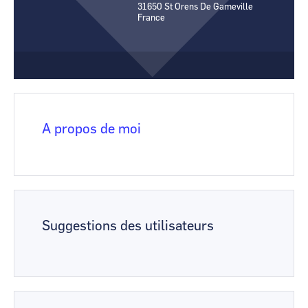
31650
St Orens De Gameville
CCI Business
CCI Business
France
Occitanie
Occitanie
CCI Business
CCI Business
Pays de la Loire
Pays de la Loire
A propos de moi
Suggestions des utilisateurs