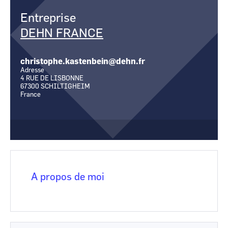
CCI Business
CCI Business
Entreprise
Occitanie
Occitanie
DEHN FRANCE
CCI Business
CCI Business
Pays de la Loire
Pays de la Loire
christophe.kastenbein@dehn.fr
Adresse
4 RUE DE LISBONNE
67300
SCHILTIGHEIM
France
A propos de moi