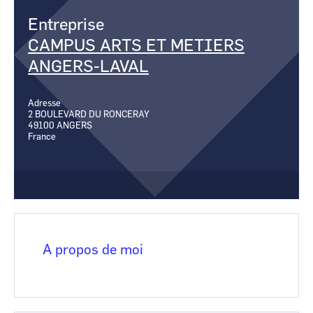
CCI Business
CCI Business
Entreprise
Occitanie
Occitanie
CAMPUS ARTS ET METIERS
CCI Business
CCI Business
Pays de la Loire
Pays de la Loire
ANGERS-LAVAL
Adresse
2 BOULEVARD DU RONCERAY
49100
ANGERS
France
A propos de moi