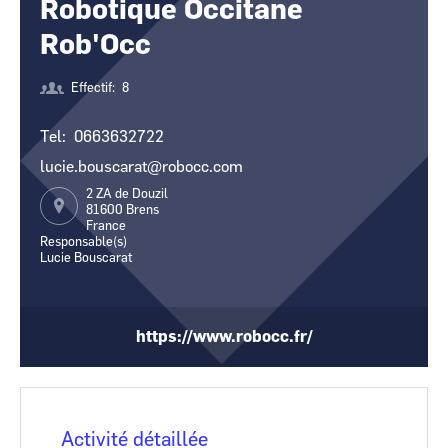
Robotique Occitane
CCI Business
CCI Business
Occitanie
Occitanie
Rob'Occ
CCI Business
CCI Business
Pays de la Loire
Pays de la Loire
Effectif
8
Tel
0663632722
lucie.bouscarat@robocc.com
2 ZA de Douzil
81600
Brens
France
Responsable(s)
Lucie Bouscarat
https://www.robocc.fr/
Activité détaillée